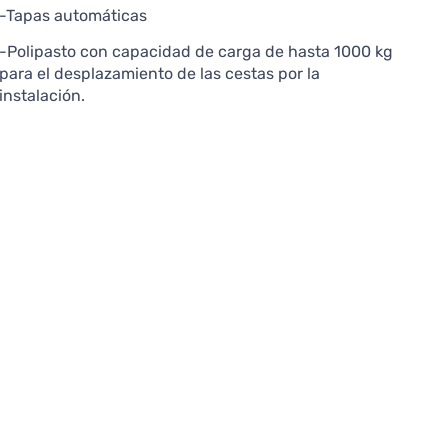
-Tapas automáticas
-Polipasto con capacidad de carga de hasta 1000 kg
para el desplazamiento de las cestas por la
instalación.
e su diseño depende
s piezas a tratar,
alizada, por eso
tos a medida.