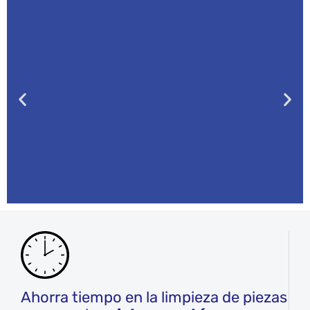
Máquinas de
limpieza ajustadas a
tus necesidades
Ahorra tiempo en la limpieza de piezas
Máquinas de limpieza por ultrasonidos,