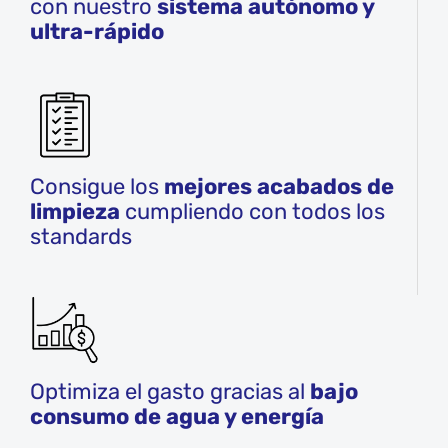
con nuestro
sistema autónomo y
máquinas de decapado y de anodizado
de titanio. Estándar y a medida para
ultra-rápido
todos los sectores industriales.
Ver series de equipos
Consigue los
mejores acabados de
limpieza
cumpliendo con todos los
standards
Optimiza el gasto gracias al
bajo
consumo de agua y energía