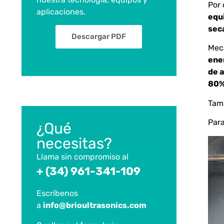
Por 
aplicaciones.
equi
sec
Descargar PDF
Meca
ene
de a
80%
Tam
Para
¿Qué
necesitas?
Llama sin compromiso al
+ (34) 961-341-109
Escríbenos
a
info@brioultrasonics.com