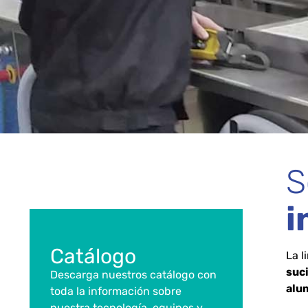
S
i
Catálogo
La l
suc
Descarga nuestros catálogo con
alum
toda la información sobre
nuestra tecnología, equipos y