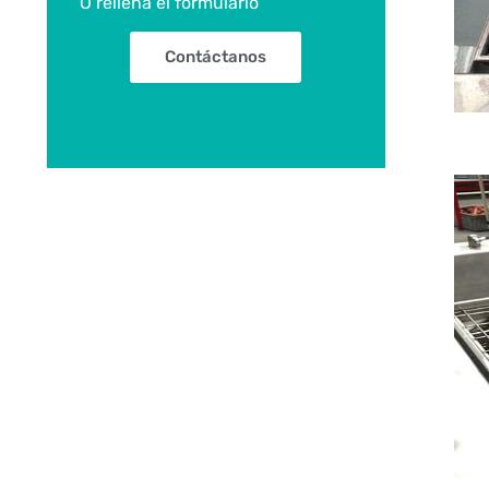
O rellena el formulari
o
Contáctanos