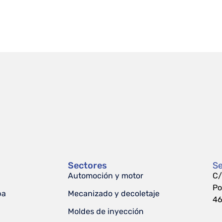
Sectores
Se
Automoción y motor
C/
Po
pa
Mecanizado y decoletaje
46
Moldes de inyección