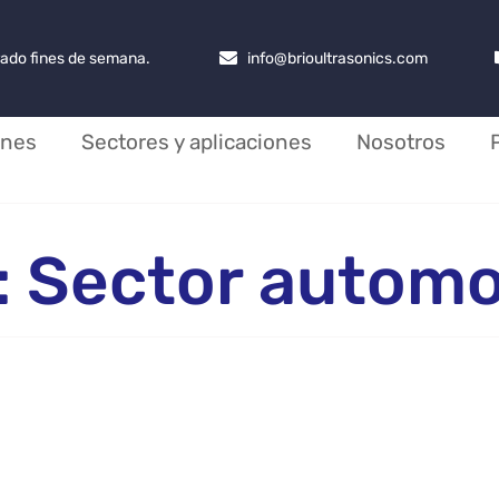
rrado fines de semana.
info@brioultrasonics.com
ones
Sectores y aplicaciones
Nosotros
: Sector autom