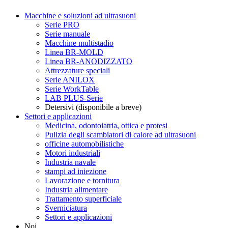
Macchine e soluzioni ad ultrasuoni
Serie PRO
Serie manuale
Macchine multistadio
Linea BR-MOLD
Linea BR-ANODIZZATO
Attrezzature speciali
Serie ANILOX
Serie WorkTable
LAB PLUS-Serie
Detersivi (disponibile a breve)
Settori e applicazioni
Medicina, odontoiatria, ottica e protesi
Pulizia degli scambiatori di calore ad ultrasuoni
officine automobilistiche
Motori industriali
Industria navale
stampi ad iniezione
Lavorazione e tornitura
Industria alimentare
Trattamento superficiale
Sverniciatura
Settori e applicazioni
Noi