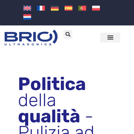
Macchine e soluzioni ad ultrasuoni
Settori e applicazioni
Politica
della
qualità
-
Pulizia ad