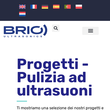
Macchine e soluzioni ad ultrasuoni
Settori e applicazioni
Progetti -
Pulizia ad
ultrasuoni
Ti mostriamo una selezione dei nostri progetti e