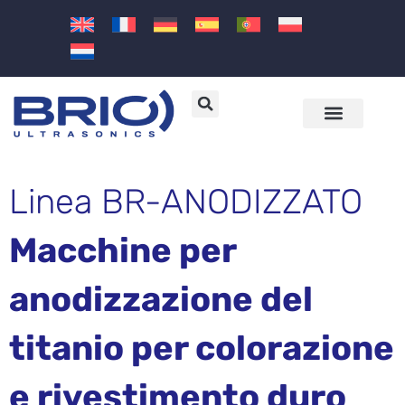
Macchine e soluzioni ad ultrasuoni
Settori e applicazioni
Linea BR-ANODIZZATO
Macchine per
anodizzazione del
titanio per colorazione
e rivestimento duro