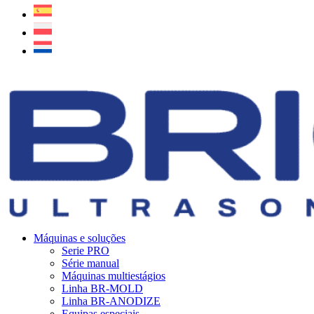
Máquinas e soluções
Serie PRO
Série manual
Máquinas multiestágios
Linha BR-MOLD
Linha BR-ANODIZE
Equipas especiais