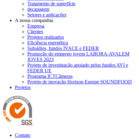
Tratamento de superfície
decapagem
Setores e aplicações
A nossa companhia
Empresa
Clientes
Projetos realizados
Eficiência energética
Subsídios, fundos IVACE e FEDER
Promoção do emprego jovem LABORA-AVALEM
JOVES 2023
Projeto de investigação apoiado pelos fundos AVI e
FEDER UE
Programa ICTCâmeras
Projeto de inovação Horizon Europe SOUNDFOOD
Projetos
Contato