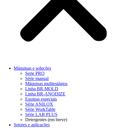
Máquinas e soluções
Serie PRO
Série manual
Máquinas multiestágios
Linha BR-MOLD
Linha BR-ANODIZE
Equipas especiais
Série ANILOX
Série WorkTable
Série LAB PLUS
Detergentes (em breve)
Setores e aplicações