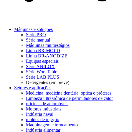
Máquinas e soluções
Serie PRO
Série manual
Máquinas multiestágios
Linha BR-MOLD
Linha BR-ANODIZE
Equipas especiais
Série ANILOX
Série WorkTable
Série LAB PLUS
Detergentes (em breve)
Setores e aplicações
Medicina, medicina dentária, óptica e próteses
Limpeza ultrassónica de permutadores de calor
oficinas de automóveis
Motores industriais
Indústria naval
moldes de injeção
Maquinagem e torneamento
Indústria alimentar