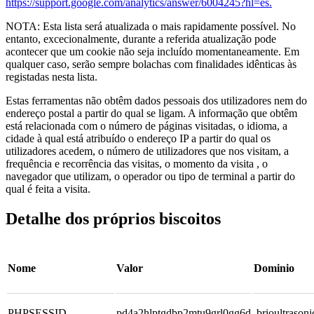
https://support.google.com/analytics/answer/6004245?hl=es.
NOTA: Esta lista será atualizada o mais rapidamente possível. No
entanto, excecionalmente, durante a referida atualização pode
acontecer que um cookie não seja incluído momentaneamente. Em
qualquer caso, serão sempre bolachas com finalidades idênticas às
registadas nesta lista.
Estas ferramentas não obtêm dados pessoais dos utilizadores nem do
endereço postal a partir do qual se ligam. A informação que obtêm
está relacionada com o número de páginas visitadas, o idioma, a
cidade à qual está atribuído o endereço IP a partir do qual os
utilizadores acedem, o número de utilizadores que nos visitam, a
frequência e recorrência das visitas, o momento da visita , o
navegador que utilizam, o operador ou tipo de terminal a partir do
qual é feita a visita.
Detalhe dos próprios biscoitos
Nome
Valor
Dominio
PHPSESSID
pd4a2hlptgdbp2mtu9grl0gg6d
.brioultrason