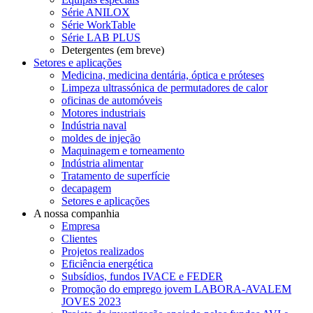
Série ANILOX
Série WorkTable
Série LAB PLUS
Detergentes (em breve)
Setores e aplicações
Medicina, medicina dentária, óptica e próteses
Limpeza ultrassónica de permutadores de calor
oficinas de automóveis
Motores industriais
Indústria naval
moldes de injeção
Maquinagem e torneamento
Indústria alimentar
Tratamento de superfície
decapagem
Setores e aplicações
A nossa companhia
Empresa
Clientes
Projetos realizados
Eficiência energética
Subsídios, fundos IVACE e FEDER
Promoção do emprego jovem LABORA-AVALEM
JOVES 2023