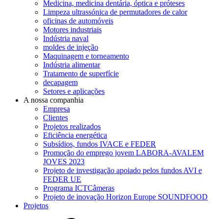
Medicina, medicina dentária, óptica e próteses
Limpeza ultrassónica de permutadores de calor
oficinas de automóveis
Motores industriais
Indústria naval
moldes de injeção
Maquinagem e torneamento
Indústria alimentar
Tratamento de superfície
decapagem
Setores e aplicações
A nossa companhia
Empresa
Clientes
Projetos realizados
Eficiência energética
Subsídios, fundos IVACE e FEDER
Promoção do emprego jovem LABORA-AVALEM
JOVES 2023
Projeto de investigação apoiado pelos fundos AVI e
FEDER UE
Programa ICTCâmeras
Projeto de inovação Horizon Europe SOUNDFOOD
Projetos