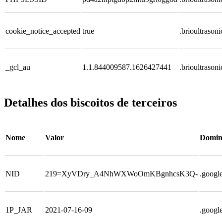
cookie_notice_accepted
true
.brioultrason
_gcl_au
1.1.844009587.1626427441
.brioultrason
Detalhes dos biscoitos de terceiros
Nome
Valor
Domin
NID
219=XyVDry_A4NhWXWoOmKBgnhcsK3Q-
.googl
1P_JAR
2021-07-16-09
.googl