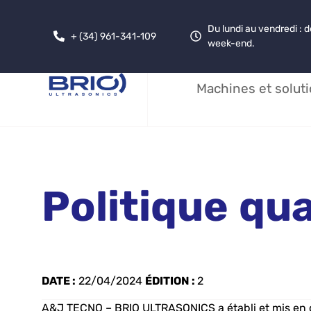
Du lundi au vendredi : 
+ (34) 961-341-109
week-end.
Machines et soluti
Politique
qua
DATE :
22/04/2024
ÉDITION :
2
A&J TECNO – BRIO ULTRASONICS a établi et mis en œ