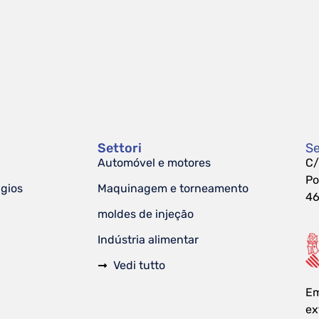
Settori
Se
Automóvel e motores
C/
Po
ágios
Maquinagem e torneamento
46
moldes de injeção
Indústria alimentar
Vedi tutto
Em
ex