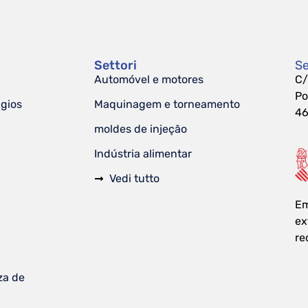
Settori
Se
Automóvel e motores
C/
Po
ágios
Maquinagem e torneamento
46
moldes de injeção
Indústria alimentar
Vedi tutto
Em
ex
re
za de