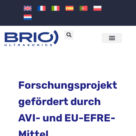
Ultraschallmaschinen und -lö
Branchen und Anwend
Forschungsprojekt
gefördert durch
AVI- und EU-EFRE-
Mittel