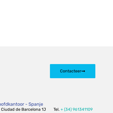
Contacteer
ofdkantoor - Spanje
 Ciudad de Barcelona 1J
Tel.
+ (34) 961341109