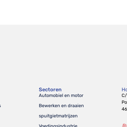
Sectoren
Ho
Automobiel en motor
C/
Po
s
Bewerken en draaien
46
spuitgietmatrijzen
Voedingsindustrie