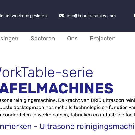
. In het weekend gesloten.
info@brioultrasonics.com
ssingen
Sectoren
Ons
Projecten
orkTable-serie
AFELMACHINES
asone reinigingsmachine. De kracht van BRIO ultrasoon rein
uste desktopmachines met alle technologie en functies va
ne onderdelen in werkplaatsen, fabrieken en industriële facil
nmerken - Ultrasone reinigingsmach