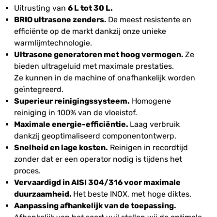
Uitrusting van
6 L tot 30 L.
BRIO ultrasone zenders.
De meest resistente en
efficiënte op de markt dankzij onze unieke
warmlijmtechnologie.
Ultrasone generatoren met hoog vermogen.
Ze
bieden ultrageluid met maximale prestaties.
Ze kunnen in de machine of onafhankelijk worden
geïntegreerd.
Superieur reinigingssysteem.
Homogene
reiniging in 100% van de vloeistof.
Maximale energie-efficiëntie.
Laag verbruik
dankzij geoptimaliseerd componentontwerp.
Snelheid en lage kosten.
Reinigen in recordtijd
zonder dat er een operator nodig is tijdens het
proces.
Vervaardigd in AISI 304/316 voor maximale
duurzaamheid.
Het beste INOX, met hoge diktes.
Aanpassing afhankelijk van de toepassing.