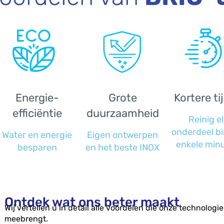
Energie-
Grote
Kortere ti
efficiëntie
duurzaamheid
Reinig el
onderdeel b
Water en energie
Eigen ontwerpen
enkele min
besparen
en het beste INOX
Ontdek wat ons beter maakt
Wij vertellen u in detail alle voordelen die onze technologi
meebrengt.