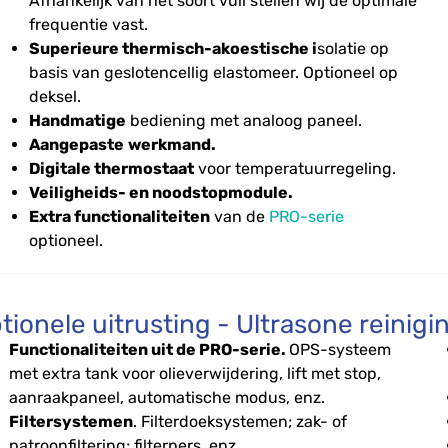
Afhankelijk van het soort vuil stellen wij de optimale
frequentie vast.
Superieure thermisch-akoestische i
solatie op
basis van geslotencellig elastomeer. Optioneel op
deksel.
Handmatige
bediening met analoog paneel.
Aangepaste
werkmand.
Digitale thermostaat
voor temperatuurregeling.
Veiligheids- en noodstopmodule.
Extra functionaliteiten
van de
PRO-serie
optioneel.
tionele uitrusting - Ultrasone reinig
Functionaliteiten uit de PRO-serie.
OPS-systeem
met extra tank voor olieverwijdering, lift met stop,
aanraakpaneel, automatische modus, enz.
Filter
systemen
. Filterdoeksystemen; zak- of
patroonfiltering; filterpers, enz.