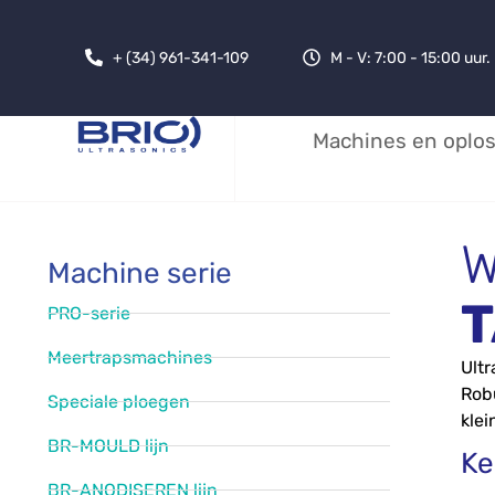
+ (34) 961-341-109
M - V: 7:00 - 15:00 uur
Machines en oplo
W
Machine serie
T
PRO-serie
Meertrapsmachines
Ultr
Robu
Speciale ploegen
klei
BR-MOULD lijn
Ke
BR-ANODISEREN lijn